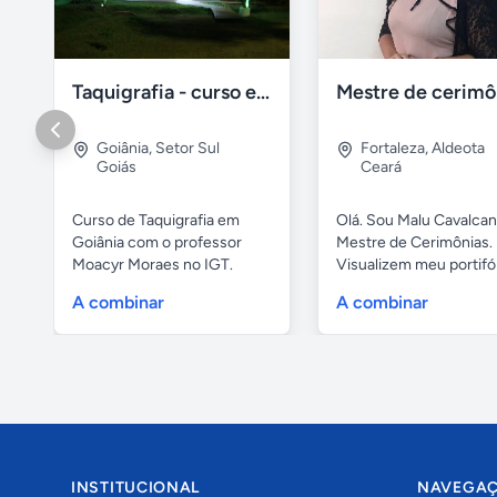
Taquigrafia - curso em goiânia - goiás
Goiânia
,
Setor Sul
Fortaleza
,
Aldeota
Goiás
Ceará
Curso de Taquigrafia em
Olá. Sou Malu Cavalcant
Goiânia com o professor
Mestre de Cerimônias.
Moacyr Moraes no IGT.
Visualizem meu portifó
Temos...
de...
A combinar
A combinar
INSTITUCIONAL
NAVEGA