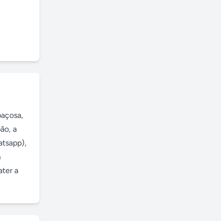
açosa, 
o, a 
tsapp), 
 
er a 