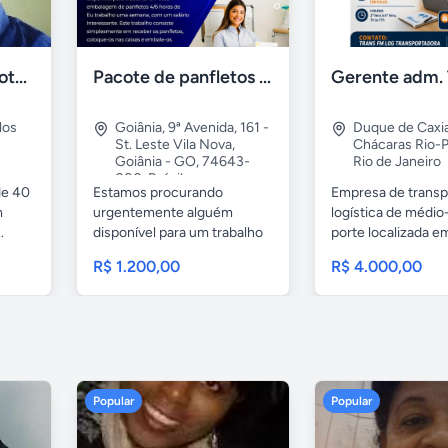
Sup. Téc. Engª Geotecnia Rodovias Ferrovia OAE/OAC
Pacote de panfletos - Vaga de trabalho para trabalho em casa
los
Goiânia
,
9ª Avenida, 161 -
Duque de Caxi
St. Leste Vila Nova,
Chácaras Rio-P
Goiânia - GO, 74643-
Rio de Janeiro
080, Brésil
de 40
Estamos procurando
Empresa de transp
Goiás
m
urgentemente alguém
logística de médi
.
disponível para um trabalho
porte localizada e
remoto de...
R$ 1.200,00
R$ 4.000,00
Popular
Popular