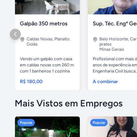
Galpão 350 metros
Caldas Novas
,
Planalto .
Belo Horizonte
,
Car
Goiás
prates
Minas Gerais
Vendo um galpão com casa
Profissional com mais 
em caldas novas com 260 m
anos de experiência e
com 1 banheiros 1 cozinha
Engenharia Civil busca..
e...
R$ 180,00
A combinar
Mais Vistos em Empregos
Popular
Popular