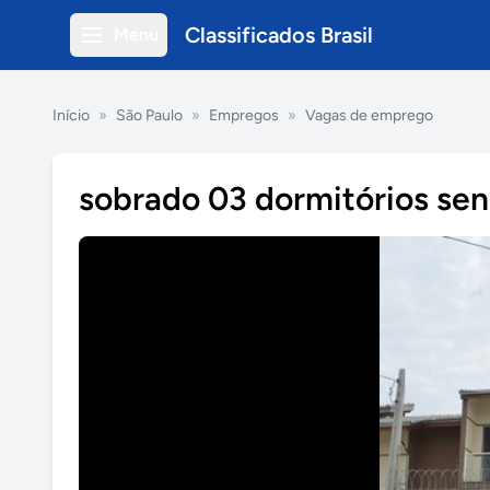
Classificados Brasil
Menu
Início
»
São Paulo
»
Empregos
»
Vagas de emprego
sobrado 03 dormitórios sen