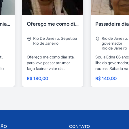
Mestre de cerimônias no ceará
Ofereço me como diarista
Passadeira dia
Rio De Janeiro
,
Sepetiba
Rio de Janeiro
,
Rio de Janeiro
governador
Rio de Janeiro
i,
Ofereço me como diarista.
Sou a Edna 66 ano
para lava passar arrumar
ilha do governador
lio
faço faxinar valor da...
roupas. Sábado na i
R$ 180,00
R$ 140,00
ÇÃO
CONTATO