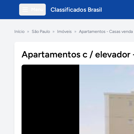
Classificados Brasil
Menu
Início
»
São Paulo
»
Imóveis
»
Apartamentos - Casas venda
Apartamentos c / elevador 