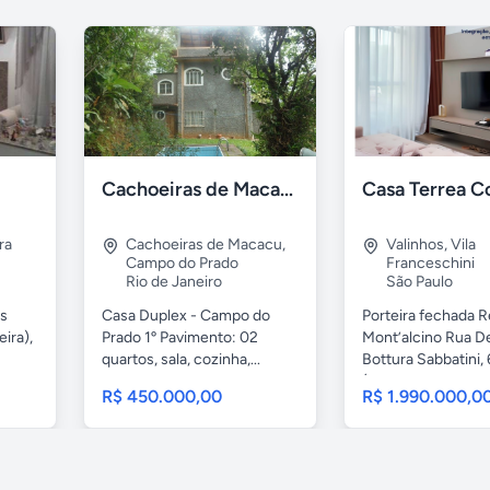
Cachoeiras de Macacu - Casa Duplex
ra
Cachoeiras de Macacu
,
Valinhos
,
Vila
Campo do Prado
Franceschini
Rio de Janeiro
São Paulo
as
Casa Duplex - Campo do
Porteira fechada R
eira),
Prado 1º Pavimento: 02
Mont’alcino Rua D
quartos, sala, cozinha,...
Bottura Sabbatini,
(Lote...
R$ 450.000,00
R$ 1.990.000,0