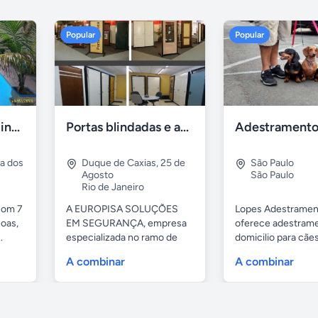
Popular
Popular
Casa 7 Suites Piscina - Praia dos Anjos
Portas blindadas e anti-arrombamento Europisa
ia dos
Duque de Caxias
,
25 de
São Paulo
Agosto
São Paulo
Rio de Janeiro
com 7
A EUROPISA SOLUÇÕES
Lopes Adestramen
oas,
EM SEGURANÇA, empresa
oferece adestrame
.
especializada no ramo de
domicilio para cãe
portas de...
as...
A combinar
A combinar