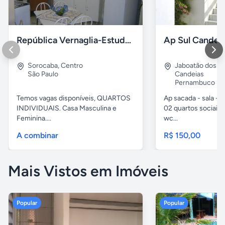
República Vernaglia-Estudantes e ou Trabalhadores
Ap Sul Candei
Sorocaba
,
Centro
Jaboatão dos G
São Paulo
Candeias
Pernambuco
Temos vagas disponíveis, QUARTOS
Ap sacada - sala -c
INDIVIDUAIS. Casa Masculina e
02 quartos sociais,
Feminina....
wc...
A combinar
R$ 150,00
Mais Vistos em Imóveis
Popular
Popular