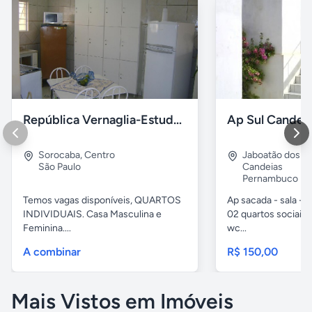
República Vernaglia-Estudantes e ou Trabalhadores
Ap Sul Candei
Sorocaba
,
Centro
Jaboatão dos G
São Paulo
Candeias
Pernambuco
Temos vagas disponíveis, QUARTOS
Ap sacada - sala -c
INDIVIDUAIS. Casa Masculina e
02 quartos sociais,
Feminina....
wc...
A combinar
R$ 150,00
Mais Vistos em Imóveis