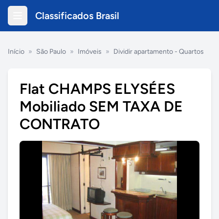
Classificados Brasil
Início
»
São Paulo
»
Imóveis
»
Dividir apartamento - Quartos
Flat CHAMPS ELYSÉES
Mobiliado SEM TAXA DE
CONTRATO