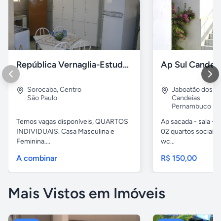
República Vernaglia-Estudantes e ou Trabalhadores
Ap Sul Candei
Sorocaba
,
Centro
Jaboatão dos G
São Paulo
Candeias
Pernambuco
Temos vagas disponíveis, QUARTOS
Ap sacada - sala -c
INDIVIDUAIS. Casa Masculina e
02 quartos sociais,
Feminina....
wc...
A combinar
R$ 150,00
Mais Vistos em Imóveis