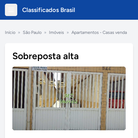
Classificados Brasil
Início
»
São Paulo
»
Imóveis
»
Apartamentos - Casas venda
Sobreposta alta