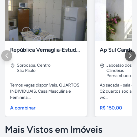
República Vernaglia-Estudantes e ou Trabalhadores
Ap Sul Candei
Sorocaba
,
Centro
Jaboatão dos G
São Paulo
Candeias
Pernambuco
Temos vagas disponíveis, QUARTOS
Ap sacada - sala -c
INDIVIDUAIS. Casa Masculina e
02 quartos sociais,
Feminina....
wc...
A combinar
R$ 150,00
Mais Vistos em Imóveis