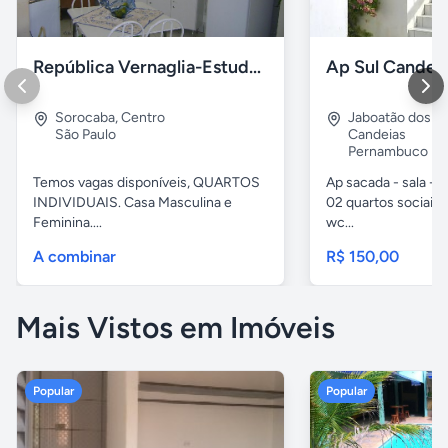
República Vernaglia-Estudantes e ou Trabalhadores
Ap Sul Candei
Sorocaba
,
Centro
Jaboatão dos G
São Paulo
Candeias
Pernambuco
Temos vagas disponíveis, QUARTOS
Ap sacada - sala -c
INDIVIDUAIS. Casa Masculina e
02 quartos sociais,
Feminina....
wc...
A combinar
R$ 150,00
Mais Vistos em Imóveis
Popular
Popular