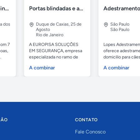
Casa 7 Suites Piscina - Praia dos Anjos
Portas blindadas e anti-arrombamento Europisa
ia dos
Duque de Caxias
,
25 de
São Paulo
Agosto
São Paulo
Rio de Janeiro
com 7
A EUROPISA SOLUÇÕES
Lopes Adestramen
oas,
EM SEGURANÇA, empresa
oferece adestrame
.
especializada no ramo de
domicilio para cãe
portas de...
as...
A combinar
A combinar
ÇÃO
CONTATO
Fale Conosco