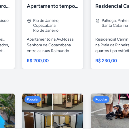
Recanto dos Pássaros Ilhéus
Apartamento temporada Copacabana-RJ
cisco
Rio de Janeiro
,
Palhoça
,
Pinhei
Copacabana
Santa Catarina
Rio de Janeiro
s.,
Apartamento na Av.Nossa
Residencial Camin
ados,
Senhora de Copacabana
na Praia da Pinheir
...
entre as ruas Raimundo
quartos tipo estúdi
Correia e...
R$ 200,00
R$ 230,00
Popular
Popular