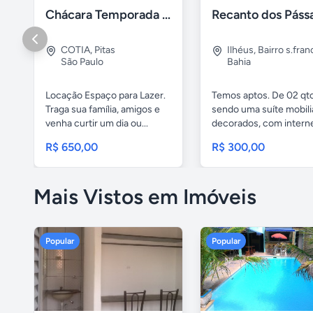
Chácara Temporada Cotia/Itapevi
COTIA
,
Pitas
Ilhéus
,
Bairro s.fran
São Paulo
Bahia
Locação Espaço para Lazer.
Temos aptos. De 02 qto
Traga sua família, amigos e
sendo uma suíte mobili
venha curtir um dia ou...
decorados, com internet
R$ 650,00
R$ 300,00
Mais Vistos em Imóveis
Popular
Popular