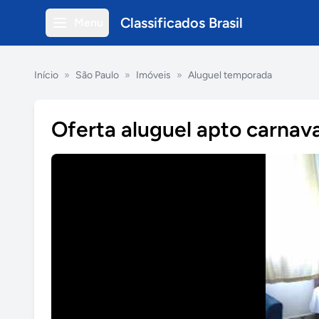
Classificados Brasil
Menu
Início
»
São Paulo
»
Imóveis
»
Aluguel temporada
Oferta aluguel apto carnav