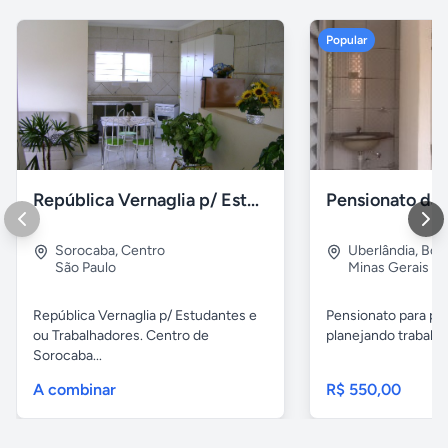
Popular
República Vernaglia p/ Estudantes ou Trabalhadores
Sorocaba
,
Centro
Uberlândia
,
Bom
São Paulo
Minas Gerais
República Vernaglia p/ Estudantes e
Pensionato para pe
ou Trabalhadores. Centro de
planejando trabalha
Sorocaba...
A combinar
R$ 550,00