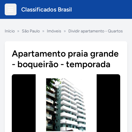
Classificados Brasil
Início
»
São Paulo
»
Imóveis
»
Dividir apartamento - Quartos
Apartamento praia grande
- boqueirão - temporada