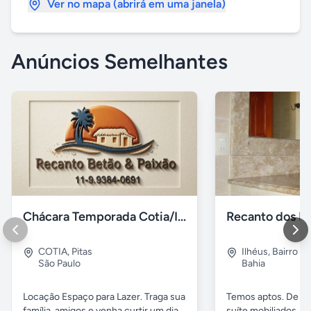
Ver no mapa (abrirá em uma janela)
Anúncios Semelhantes
Chácara Temporada Cotia/Itapevi
Recanto dos Pá
COTIA
,
Pitas
Ilhéus
,
Bairro s.
São Paulo
Bahia
Locação Espaço para Lazer. Traga sua
Temos aptos. De 02
família, amigos e venha curtir um dia
suíte mobiliados, 