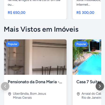
ou...
internet...
R$ 650,00
R$ 300,00
Mais Vistos em Imóveis
Popular
Popular
Pensionato da Dona Maria - Uberlândia/MG
Uberlândia
,
Bom Jesus
Arraial do Cabo
Minas Gerais
Rio de Janeiro