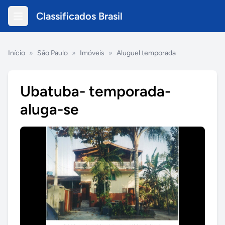
Classificados Brasil
Início
»
São Paulo
»
Imóveis
»
Aluguel temporada
Ubatuba- temporada-
aluga-se