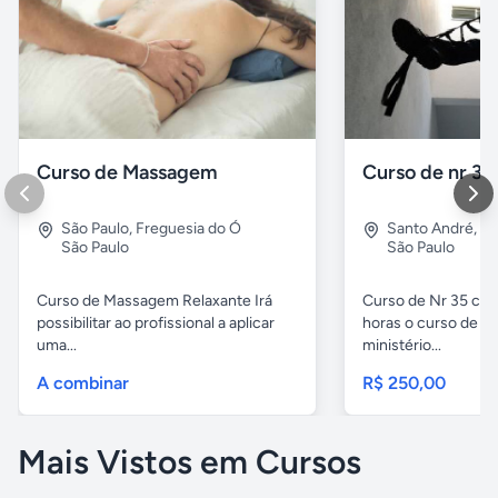
Curso de Massagem
Curso de nr 35
São Paulo
,
Freguesia do Ó
Santo André
,
Vl
São Paulo
São Paulo
Curso de Massagem Relaxante Irá
Curso de Nr 35 carg
possibilitar ao profissional a aplicar
horas o curso de Nr
uma...
ministério...
A combinar
R$ 250,00
Mais Vistos em Cursos