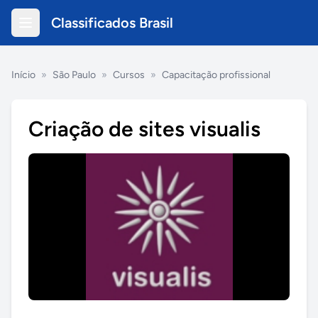
Classificados Brasil
Início
»
São Paulo
»
Cursos
»
Capacitação profissional
Criação de sites visualis