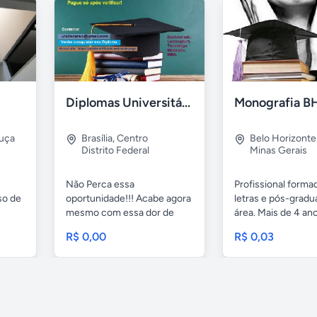
Diplomas Universitário EaD - Pague só após visualização
Monografia B
ruça
Brasília
,
Centro
Belo Horizonte
Distrito Federal
Minas Gerais
Não Perca essa
Profissional form
so de
oportunidade!!! Acabe agora
letras e pós-gradu
mesmo com essa dor de
área. Mais de 4 ano
cabeça,...
R$ 0,00
R$ 0,03