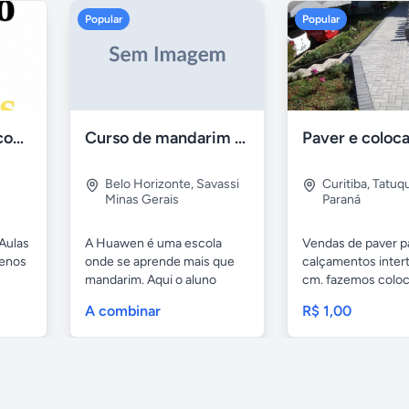
Popular
Popular
Aulas de Alemão com Professor Nativo
Curso de mandarim em belo horizonte
Belo Horizonte
,
Savassi
Curitiba
,
Tatuq
Minas Gerais
Paraná
Aulas
A Huawen é uma escola
Vendas de paver p
uenos
onde se aprende mais que
calçamentos inter
mandarim. Aqui o aluno
cm. fazemos colo
tem...
com...
A combinar
R$ 1,00