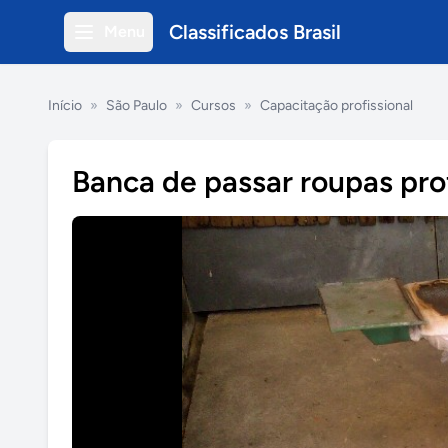
Classificados Brasil
Menu
Início
»
São Paulo
»
Cursos
»
Capacitação profissional
Banca de passar roupas prof