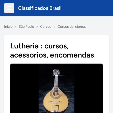
Classificados Brasil
Início
»
São Paulo
»
Cursos
»
Cursos de idiomas
Lutheria : cursos,
acessorios, encomendas