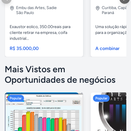
Embu das Artes
,
Sadie
Curitiba
,
Capão 
São Paulo
Paraná
Exaustor eolico, 350.00reais para
Uma solução rápida
cliente retirar na empresa, coifa
para a organização 
industrial...
R$ 35.000,00
A combinar
Mais Vistos em
Oportunidades de negócios
Popular
Popular