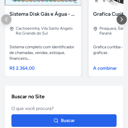
Sistema Disk Gás e Água - Revenda de GLP
Cachoeirinha
,
Vila Santo Angelo
Piraquara
,
Santa
Rio Grande do Sul
Paraná
Sistema completo com identificador
Grafica curitiba - y
de chamadas, vendas, estoque,
graficas.
financeiro,...
R$ 2.364,00
A combinar
Buscar no Site
Buscar