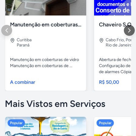
Manutenção em coberturas de vidro e policarbonato
Curitiba
Cabo Frio
,
Porto
Paraná
Rio de Janeiro
Manutenção em coberturas de vidro
Abertura de fechad
Manutenção em coberturas de ...
Configuração de ch
de alarmes Cópias..
A combinar
R$ 50,00
Mais Vistos em Serviços
Popular
Popular