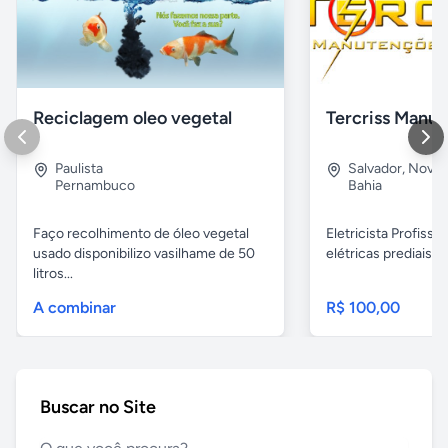
Reciclagem oleo vegetal
Paulista
Salvador
,
Nova B
Pernambuco
Bahia
Faço recolhimento de óleo vegetal
Eletricista Profissi
usado disponibilizo vasilhame de 50
elétricas prediais e 
litros...
A combinar
R$ 100,00
Buscar no Site