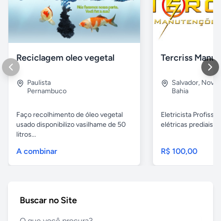
Reciclagem oleo vegetal
Paulista
Salvador
,
Nova B
Pernambuco
Bahia
Faço recolhimento de óleo vegetal
Eletricista Profissi
usado disponibilizo vasilhame de 50
elétricas prediais e 
litros...
A combinar
R$ 100,00
Buscar no Site