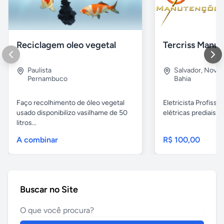
Reciclagem oleo vegetal
Paulista
Salvador
,
Nova B
Pernambuco
Bahia
Faço recolhimento de óleo vegetal
Eletricista Profissi
usado disponibilizo vasilhame de 50
elétricas prediais e 
litros...
A combinar
R$ 100,00
Buscar no Site