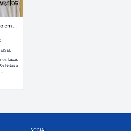
faixas no tecido em ate 24H
O
EISEL
amos faixas
% feitas à
..
SOCIAL