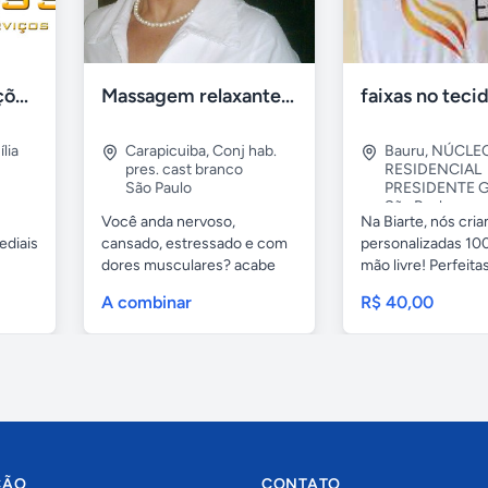
Tercriss Manutenções e Serviços
Massagem relaxante- terapeutica e depilação
lia
Carapicuiba
,
Conj hab.
Bauru
,
NÚCLE
pres. cast branco
RESIDENCIAL
São Paulo
PRESIDENTE G
São Paulo
Você anda nervoso,
Na Biarte, nós cri
ediais
cansado, estressado e com
personalizadas 100
dores musculares? acabe
mão livre! Perfeitas.
com esses...
A combinar
R$ 40,00
ÇÃO
CONTATO