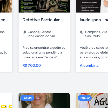
Consultório de Psicologia e Psicanálise
Detetive Particular em Canoas – Localização de Devedores
iana
Canoas
,
Centro
Campinas
,
Vila
Rio Grande do Sul
São Paulo
Precisa encontrar alguém ou
Você precisa de l
zação
solucionar uma pendência
para-raios ou elétr
financeira em Canoas?...
sua empresa, con
ou...
R$ 700,00
A combinar
Popular
Popular