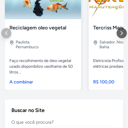
Reciclagem oleo vegetal
Paulista
Salvador
,
Nova B
Pernambuco
Bahia
Faço recolhimento de óleo vegetal
Eletricista Profissi
usado disponibilizo vasilhame de 50
elétricas prediais e 
litros...
A combinar
R$ 100,00
Buscar no Site