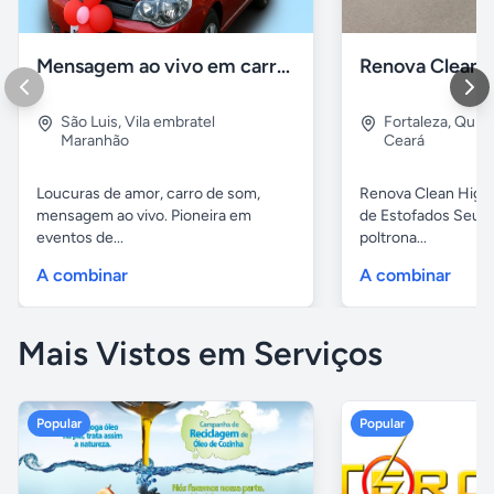
Mensagem ao vivo em carro de som
São Luis
,
Vila embratel
Fortaleza
,
Quint
Maranhão
Ceará
Loucuras de amor, carro de som,
Renova Clean Higi
mensagem ao vivo. Pioneira em
de Estofados Seu s
eventos de...
poltrona...
A combinar
A combinar
Mais Vistos em Serviços
Popular
Popular