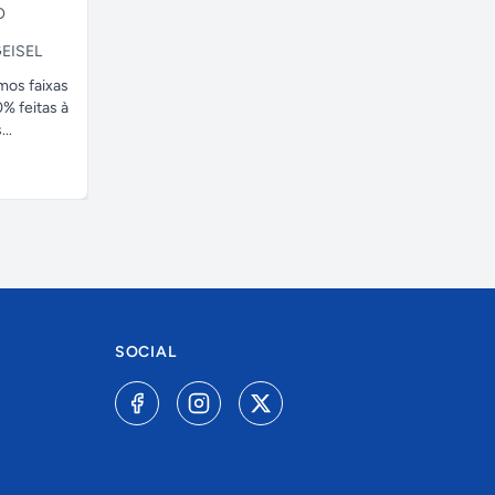
O
EISEL
amos faixas
% feitas à
..
SOCIAL