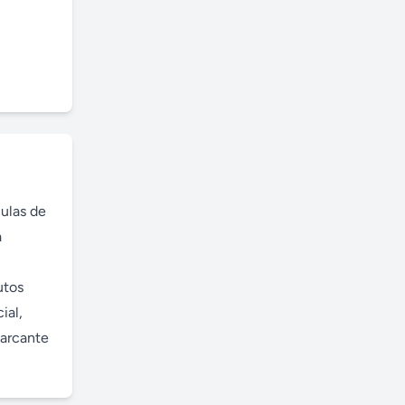
ulas de 
 
tos 
al, 
arcante 