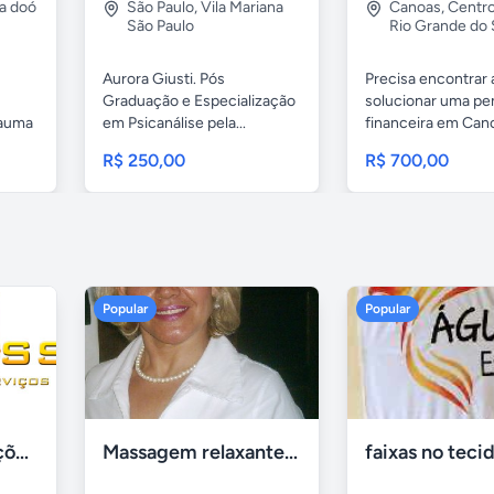
a doó
São Paulo
,
Vila Mariana
Canoas
,
Centr
São Paulo
Rio Grande do 
Aurora Giusti. Pós
Precisa encontrar
Graduação e Especialização
solucionar uma pe
rauma
em Psicanálise pela...
financeira em Cano
R$ 250,00
R$ 700,00
Popular
Popular
Tercriss Manutenções e Serviços
Massagem relaxante- terapeutica e depilação