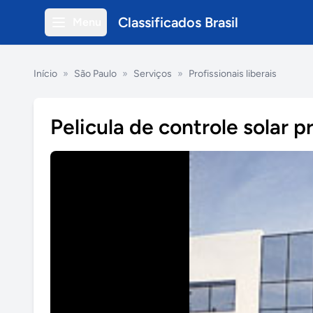
Classificados Brasil
Menu
Início
»
São Paulo
»
Serviços
»
Profissionais liberais
Pelicula de controle solar p