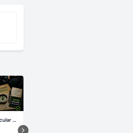
Detetive Particular em Canoas – Localização de Devedores
laudo spda - para-raio - elétrica - art