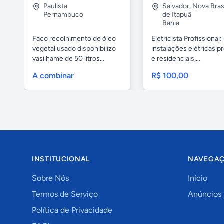
Paulista
Salvador
,
Nova Brasí
Pernambuco
de Itapuã
Bahia
Faço recolhimento de óleo
Eletricista Profissional:
vegetal usado disponibilizo
instalações elétricas pr
vasilhame de 50 litros...
e residenciais,...
A combinar
R$ 100,00
INSTITUCIONAL
NAVEGA
Sobre Nós
Início
Termos de Serviço
Anúncios
Política de Privacidade