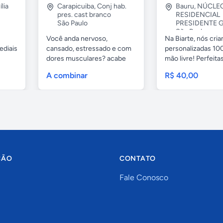
lia
Carapicuiba
,
Conj hab.
Bauru
,
NÚCLE
pres. cast branco
RESIDENCIAL
São Paulo
PRESIDENTE G
São Paulo
Você anda nervoso,
Na Biarte, nós cri
ediais
cansado, estressado e com
personalizadas 100
dores musculares? acabe
mão livre! Perfeitas.
com esses...
A combinar
R$ 40,00
ÇÃO
CONTATO
Fale Conosco