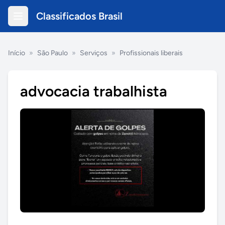
Classificados Brasil
Início
»
São Paulo
»
Serviços
»
Profissionais liberais
advocacia trabalhista