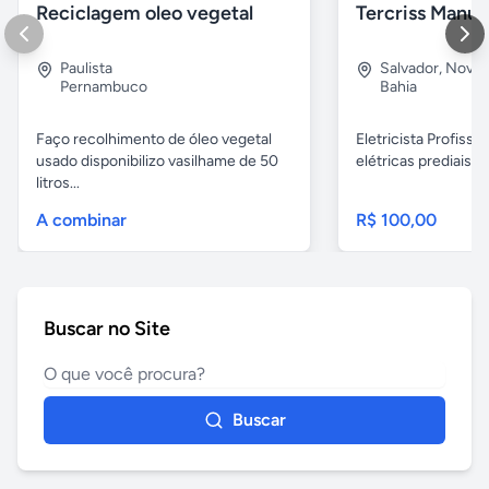
Reciclagem oleo vegetal
Paulista
Salvador
,
Nova B
Pernambuco
Bahia
Faço recolhimento de óleo vegetal
Eletricista Profissi
usado disponibilizo vasilhame de 50
elétricas prediais e 
litros...
A combinar
R$ 100,00
Buscar no Site
Buscar