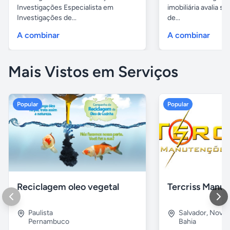
Investigações Especialista em
imobiliária avalia s
Investigações de...
de...
A combinar
A combinar
Mais Vistos em Serviços
Popular
Popular
Reciclagem oleo vegetal
Paulista
Salvador
,
Nova B
Pernambuco
Bahia