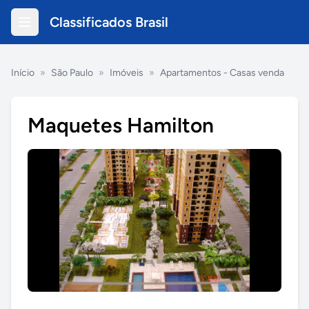
Classificados Brasil
Início
»
São Paulo
»
Imóveis
»
Apartamentos - Casas venda
Maquetes Hamilton