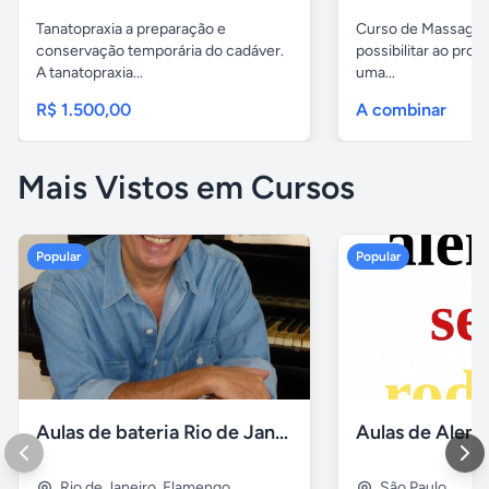
Tanatopraxia a preparação e
Curso de Massagem
conservação temporária do cadáver.
possibilitar ao profi
A tanatopraxia...
uma...
R$ 1.500,00
A combinar
Mais Vistos em Cursos
Popular
Popular
Aulas de bateria Rio de Janeiro
Rio de Janeiro
,
Flamengo
São Paulo