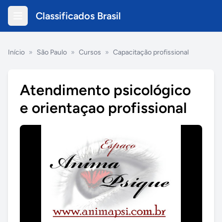
Classificados Brasil
Início
»
São Paulo
»
Cursos
»
Capacitação profissional
Atendimento psicológico
e orientaçao profissional