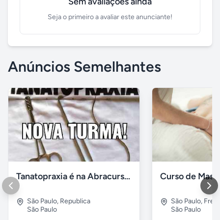
Sem avaliações ainda
Seja o primeiro a avaliar este anunciante!
Anúncios Semelhantes
Tanatopraxia é na Abracursos
Curso de Mas
São Paulo
,
Republica
São Paulo
,
Freg
São Paulo
São Paulo