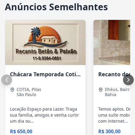
Anúncios Semelhantes
Chácara Temporada Cotia/Itapevi
COTIA
,
Pitas
Ilhéus
,
Bairro 
São Paulo
Bahia
Locação Espaço para Lazer. Traga
Temos aptos. De 0
sua família, amigos e venha curtir
uma suíte mobilia
um dia ou...
com internet...
R$ 650,00
R$ 300,00