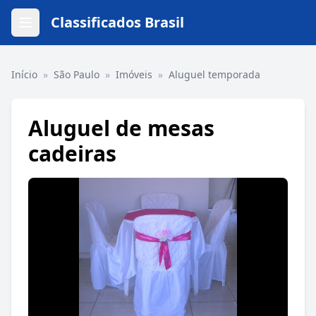
Classificados Brasil
Início
»
São Paulo
»
Imóveis
»
Aluguel temporada
Aluguel de mesas
cadeiras