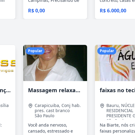
dim
Campinas, Precisando de
concreto, casas 
Serviços de...
alvenaria,...
R$ 0,00
R$ 6.000,00
Popular
Popular
Tercriss Manutenções e Serviços
Massagem relaxante- terapeutica e depilação
sília
Carapicuiba
,
Conj hab.
Bauru
,
NÚCL
pres. cast branco
RESIDENCIAL
São Paulo
PRESIDENTE G
São Paulo
:
Você anda nervoso,
Na Biarte, nós c
cansado, estressado e
faixas personali