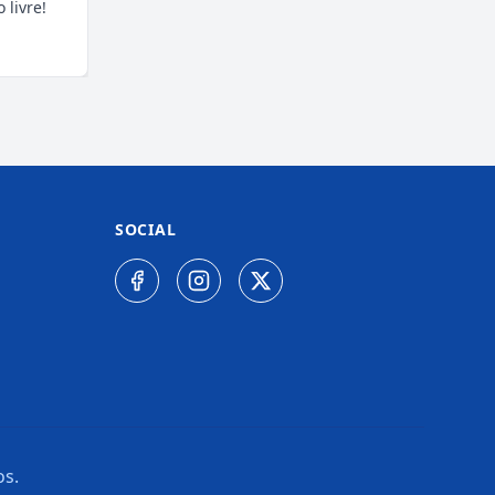
 livre!
SOCIAL
os.