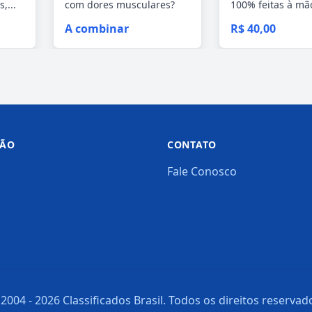
,...
com dores musculares?
100% feitas à mão
acabe com esses...
Perfeitas...
A combinar
R$ 40,00
ÇÃO
CONTATO
Fale Conosco
2004 -
2026
Classificados Brasil. Todos os direitos reservad