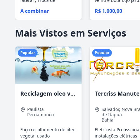
lateral , Troca de
velho e botafogo jar
tarraxas,...
botanico 21...
A combinar
R$ 1.000,00
Mais Vistos em Serviços
Popular
Popular
Reciclagem oleo vegetal
Paulista
Salvador
,
Nova Bra
Pernambuco
de Itapuã
Bahia
Faço recolhimento de óleo
Eletricista Profissional
vegetal usado
instalações elétricas