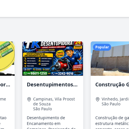
Popular
Automacao de portao em Botafogo e Cosme Velho RJ
Desentupimentos de Canos e Tubulações em Campinas
sme
Campinas
,
Vila Proost
Vinhedo
,
Jard
de Souza
São Paulo
São Paulo
rtao
Desentupimento de
Construção de g
e
Encanamento em
estrutura metálic