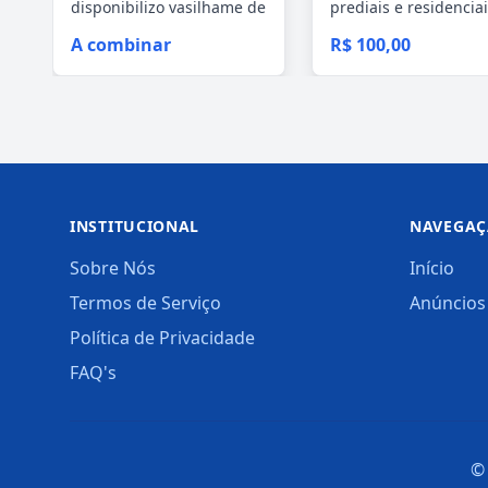
disponibilizo vasilhame de
prediais e residenciais
50 litros...
A combinar
R$ 100,00
INSTITUCIONAL
NAVEGA
Sobre Nós
Início
Termos de Serviço
Anúncios
Política de Privacidade
FAQ's
© 