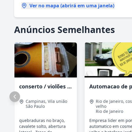
Ver no mapa (abrirá em uma janela)
Anúncios Semelhantes
conserto / violões /cavacos e outros de cordas
Campinas
,
Vila união
Rio de Janeiro
,
co
São Paulo
velho
Rio de Janeiro
quebraduras no braço,
Empresa lider em po
cavalete solto, abertura
automatico em cosm