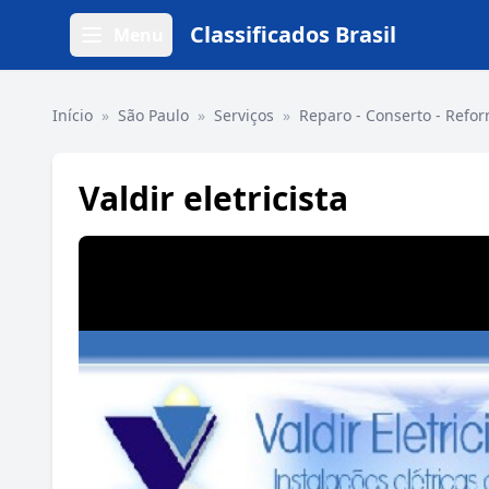
Classificados Brasil
Menu
Início
»
São Paulo
»
Serviços
»
Reparo - Conserto - Refo
Valdir eletricista