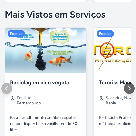
Mais Vistos em Serviços
Popular
Popular
Reciclagem oleo vegetal
Paulista
Salvador
,
Nova B
Pernambuco
Bahia
Faço recolhimento de óleo vegetal
Eletricista Profissi
usado disponibilizo vasilhame de 50
elétricas prediais e 
litros...