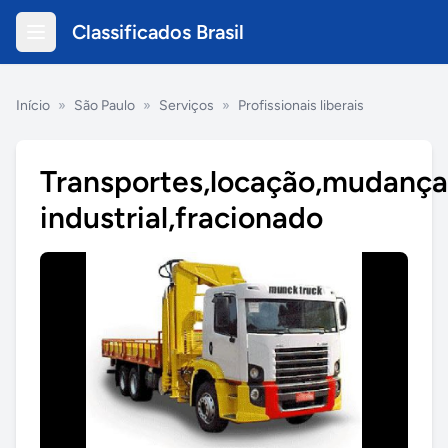
Classificados Brasil
Início
»
São Paulo
»
Serviços
»
Profissionais liberais
Transportes,locação,mudança
industrial,fracionado