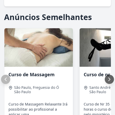
Anúncios Semelhantes
Curso de Massagem
Curso de nr 3
São Paulo
,
Freguesia do Ó
Santo André
,
V
São Paulo
São Paulo
Curso de Massagem Relaxante Irá
Curso de Nr 35 ca
possibilitar ao profissional a
horas o curso de 
aplicar uma...
pelo ministério...