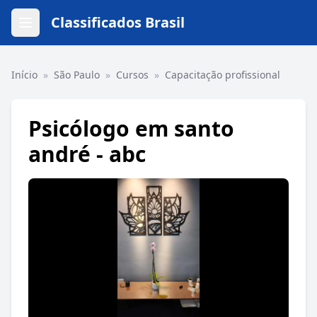
Classificados Brasil
Início
»
São Paulo
»
Cursos
»
Capacitação profissional
Psicólogo em santo
andré - abc