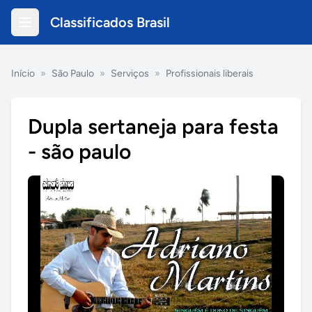
Classificados Brasil
Início
»
São Paulo
»
Serviços
»
Profissionais liberais
Dupla sertaneja para festa
- são paulo