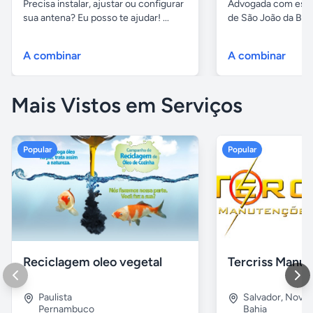
Precisa instalar, ajustar ou configurar
Advogada com escri
sua antena? Eu posso te ajudar! ...
de São João da Boa 
A combinar
A combinar
Mais Vistos em Serviços
Popular
Popular
Reciclagem oleo vegetal
Paulista
Salvador
,
Nova B
Pernambuco
Bahia