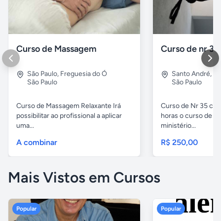
Curso de Massagem
Curso de nr 35
São Paulo
,
Freguesia do Ó
Santo André
,
Vl
São Paulo
São Paulo
Curso de Massagem Relaxante Irá
Curso de Nr 35 carg
possibilitar ao profissional a aplicar
horas o curso de Nr
uma...
ministério...
A combinar
R$ 250,00
Mais Vistos em Cursos
Popular
Popular