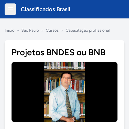
Classificados Brasil
Início
»
São Paulo
»
Cursos
»
Capacitação profissional
Projetos BNDES ou BNB