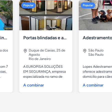
Popular
Popular
Casa 7 Suites Piscina - Praia dos Anjos
Portas blindadas e anti-arrombamento Europisa
ia dos
Duque de Caxias
,
25 de
São Paulo
Agosto
São Paulo
Rio de Janeiro
com 7
A EUROPISA SOLUÇÕES
Lopes Adestramen
oas,
EM SEGURANÇA, empresa
oferece adestrame
.
especializada no ramo de
domicilio para cãe
portas de...
as...
A combinar
A combinar