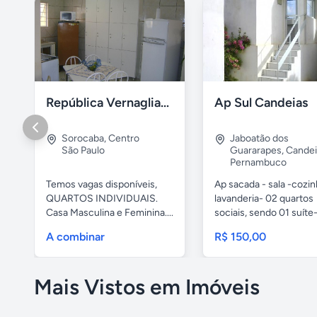
República Vernaglia-Estudantes e ou Trabalhadores
Ap Sul Candeias
Sorocaba
,
Centro
Jaboatão dos
São Paulo
Guararapes
,
Candei
Pernambuco
Temos vagas disponíveis,
Ap sacada - sala -cozi
QUARTOS INDIVIDUAIS.
lavanderia- 02 quartos
Casa Masculina e Feminina....
sociais, sendo 01 suíte-
A combinar
R$ 150,00
Mais Vistos em Imóveis