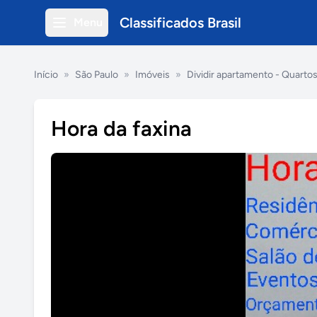
Classificados Brasil
Menu
Início
»
São Paulo
»
Imóveis
»
Dividir apartamento - Quarto
Hora da faxina