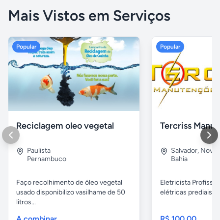
Mais Vistos em Serviços
Popular
Popular
Reciclagem oleo vegetal
Paulista
Salvador
,
Nova B
Pernambuco
Bahia
Faço recolhimento de óleo vegetal
Eletricista Profissi
usado disponibilizo vasilhame de 50
elétricas prediais e 
litros...
A combinar
R$ 100,00