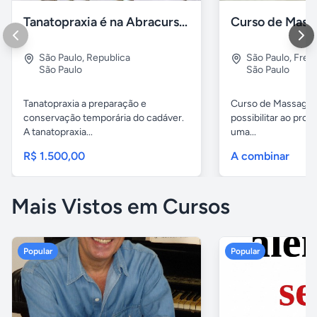
Tanatopraxia é na Abracursos
Curso de Mas
São Paulo
,
Republica
São Paulo
,
Freg
São Paulo
São Paulo
Tanatopraxia a preparação e
Curso de Massagem
conservação temporária do cadáver.
possibilitar ao profi
A tanatopraxia...
uma...
R$ 1.500,00
A combinar
Mais Vistos em Cursos
Popular
Popular