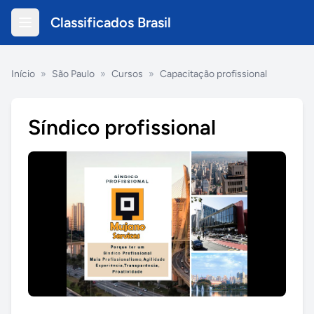
Classificados Brasil
Início
»
São Paulo
»
Cursos
»
Capacitação profissional
Síndico profissional