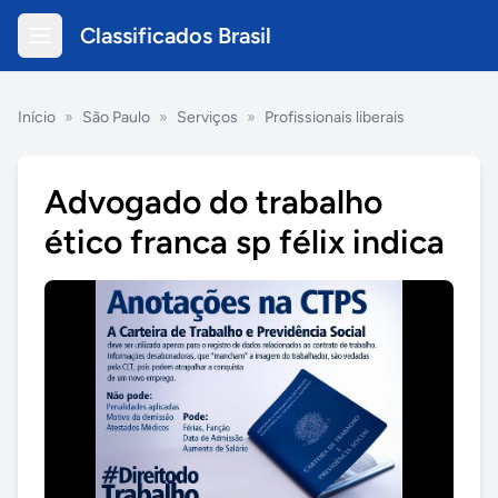
Classificados Brasil
Início
»
São Paulo
»
Serviços
»
Profissionais liberais
Advogado do trabalho
ético franca sp félix indica