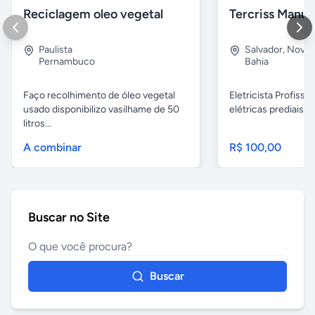
Reciclagem oleo vegetal
Paulista
Salvador
,
Nova B
Pernambuco
Bahia
Faço recolhimento de óleo vegetal
Eletricista Profissi
usado disponibilizo vasilhame de 50
elétricas prediais e 
litros...
A combinar
R$ 100,00
Buscar no Site
Buscar