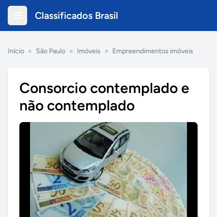
Classificados Brasil
Início
»
São Paulo
»
Imóveis
»
Empreendimentos imóveis
Consorcio contemplado e
não contemplado