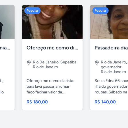
Popular
Popular
Mestre de cerimônias no ceará
Ofereço me como diarista
Passadeira dia
Rio De Janeiro
,
Sepetiba
Rio de Janeiro
,
Rio de Janeiro
governador
Rio de Janeiro
i,
Ofereço me como diarista.
Sou a Edna 66 ano
para lava passar arrumar
ilha do governador
lio
faço faxinar valor da...
roupas. Sábado na i
R$ 180,00
R$ 140,00