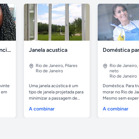
Diarista de residência escritório
Janela acustica
Rio de Janeiro
,
Pilares
Rio de Janeiro
,
Rio de Janeiro
neto
Rio de Janeiro
 vinte
Uma janela acústica é um
Doméstica. Para tr
a em
tipo de janela projetada para
morar no Rio de Ja
minimizar a passagem de...
Mesmo sem experiê
A combinar
A combinar