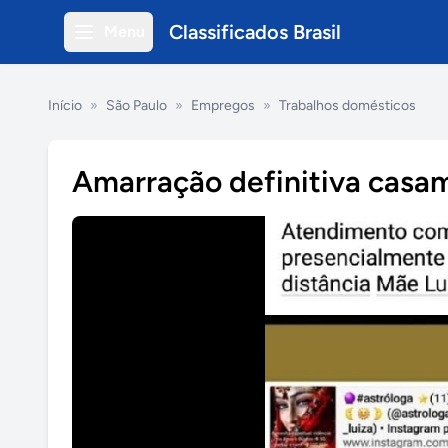
Classificados Brasil
Menu
Início
»
São Paulo
»
Empregos
»
Trabalhos domésticos
Amarração definitiva casam