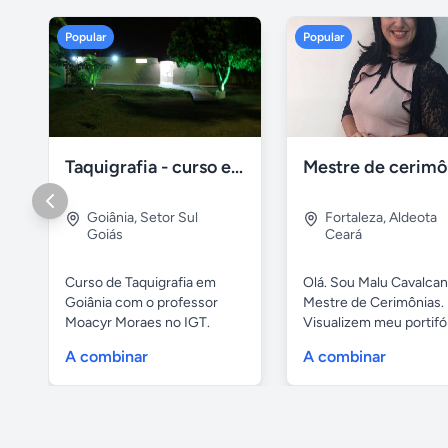
Popular
Popular
Taquigrafia - curso em goiânia - goiás
Goiânia
,
Setor Sul
Fortaleza
,
Aldeota
Goiás
Ceará
Curso de Taquigrafia em
Olá. Sou Malu Cavalcant
Goiânia com o professor
Mestre de Cerimônias.
Moacyr Moraes no IGT.
Visualizem meu portifó
Temos...
de...
A combinar
A combinar