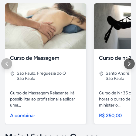
Curso de Massagem
Curso de nr 35
São Paulo
,
Freguesia do Ó
Santo André
,
Vl
São Paulo
São Paulo
Curso de Massagem Relaxante Irá
Curso de Nr 35 carg
possibilitar ao profissional a aplicar
horas o curso de Nr
uma...
ministério...
A combinar
R$ 250,00