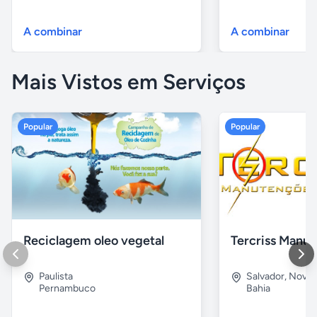
A combinar
A combinar
Mais Vistos em Serviços
Popular
Popular
Reciclagem oleo vegetal
Paulista
Salvador
,
Nova B
Pernambuco
Bahia