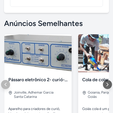
Anúncios Semelhantes
Pássaro eletrônico 2- curió- bicudo- coleiro
Joinville
,
Adhemar Garcia
Goiania
,
Parque 
Santa Catarina
Goiás
Aparelho para criadores de curió,
Goiás cola é um pr