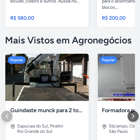
bicudo, coleiro e outros. Auxilia no...
para o assentamento
blocos,...
R$ 580,00
R$ 200,00
Mais Vistos em Agronegócios
Popular
Popular
Guindaste munck para 2 toneladas
Sapucaia do Sul
,
Piratini
Sbcampo
,
Cent
Rio Grande do Sul
São Paulo