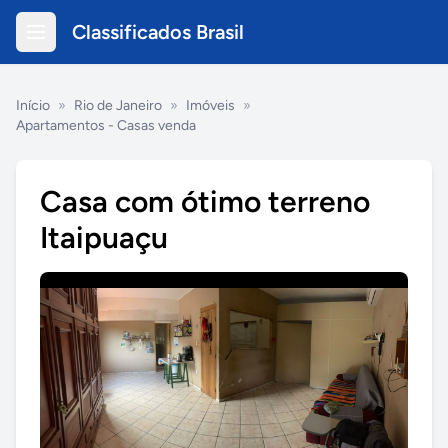
Classificados Brasil
Início
»
Rio de Janeiro
»
Imóveis
»
Apartamentos - Casas venda
Casa com ótimo terreno
Itaipuaçu