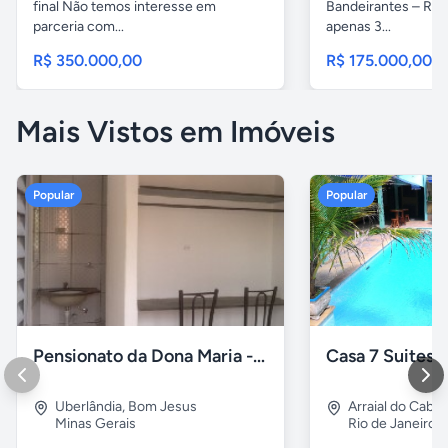
final Não temos interesse em
Bandeirantes – Rio 
parceria com...
apenas 3...
R$ 350.000,00
R$ 175.000,00
Mais Vistos em Imóveis
Popular
Popular
Pensionato da Dona Maria - Uberlândia/MG
Uberlândia
,
Bom Jesus
Arraial do Cabo
Minas Gerais
Rio de Janeiro