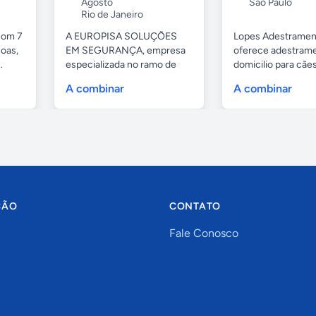
Agosto
São Paulo
Rio de Janeiro
com 7
A EUROPISA SOLUÇÕES
Lopes Adestramen
oas,
EM SEGURANÇA, empresa
oferece adestrame
.
especializada no ramo de
domicilio para cãe
portas de...
as...
A combinar
A combinar
ÇÃO
CONTATO
Fale Conosco