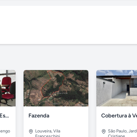
Escritório Virtual Espaço 2D
Fazenda
mengo
Louveira
,
Vila
São Paulo
,
Jard
Franceschini
Cristiane