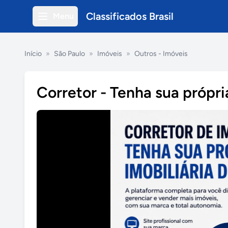
Classificados Brasil
Menu
Início
»
São Paulo
»
Imóveis
»
Outros - Imóveis
Corretor - Tenha sua própria