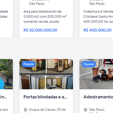
São Paulo
São Paulo
cidade
área para loteamento de
Cobertura à Venda
Salas
5.000 m2 com 200.000 m²
Cristiane Santo A
somente venda, aceita
400.000,00 Se voc
imoveis,...
R$ 20.000.000,00
R$ 400.000,00
Popular
Popular
Casa 7 Suites Piscina - Praia dos Anjos
Portas blindadas e anti-arrombamento Europisa
ia dos
Duque de Caxias
,
25 de
São Paulo