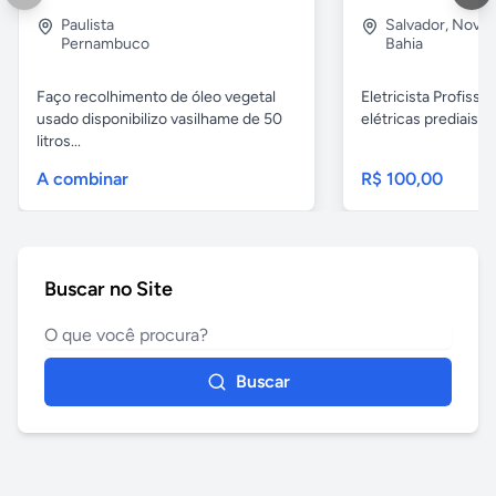
Paulista
Salvador
,
Nova B
Pernambuco
Bahia
Faço recolhimento de óleo vegetal
Eletricista Profissi
usado disponibilizo vasilhame de 50
elétricas prediais e 
litros...
A combinar
R$ 100,00
Buscar no Site
Buscar