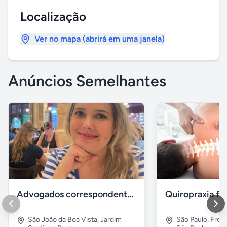
Localização
Ver no mapa (abrirá em uma janela)
Anúncios Semelhantes
Advogados correspondentes
Quiropraxia fr
São João da Boa Vista
,
Jardim
São Paulo
,
Freg