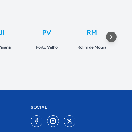
JI
PV
RM
Paraná
Porto Velho
Rolim de Moura
V
SOCIAL