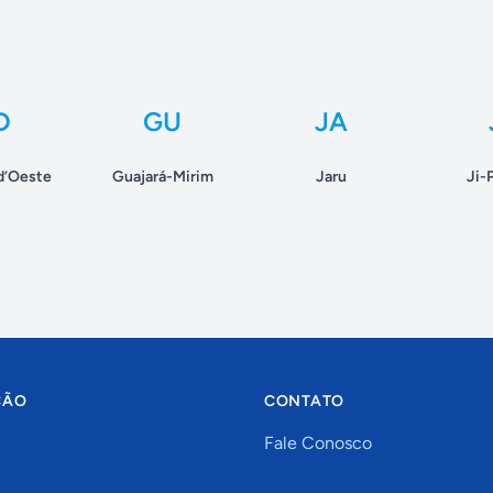
D
GU
JA
d’Oeste
Guajará-Mirim
Jaru
Ji-
ÇÃO
CONTATO
Fale Conosco