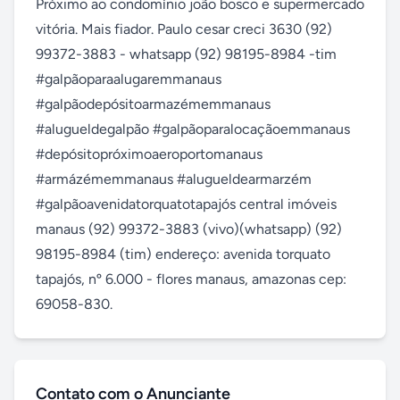
Próximo ao condomínio joão bosco e supermercado 
vitória. Mais fiador. Paulo cesar creci 3630 (92) 
99372-3883 - whatsapp (92) 98195-8984 -tim 
#galpãoparaalugaremmanaus 
#galpãodepósitoarmazémemmanaus 
#alugueldegalpão #galpãoparalocaçãoemmanaus 
#depósitopróximoaeroportomanaus 
#armázémemmanaus #alugueldearmarzém 
#galpãoavenidatorquatotapajós central imóveis 
manaus (92) 99372-3883 (vivo)(whatsapp) (92) 
98195-8984 (tim) endereço: avenida torquato 
tapajós, nº 6.000 - flores manaus, amazonas cep: 
69058-830.
Contato com o Anunciante