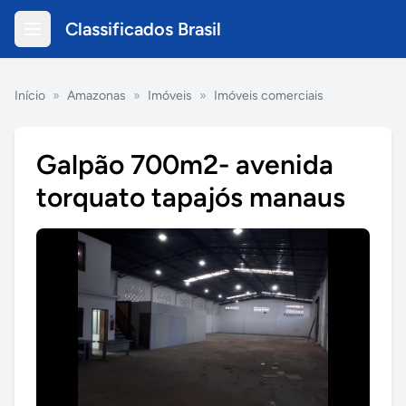
Classificados Brasil
Início
»
Amazonas
»
Imóveis
»
Imóveis comerciais
Galpão 700m2- avenida
torquato tapajós manaus