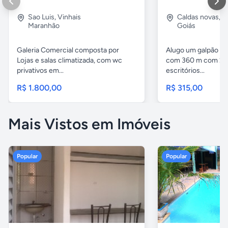
Sao Luis
,
Vinhais
Caldas novas
,
I
Maranhão
Goiás
Galeria Comercial composta por
Alugo um galpão em
Lojas e salas climatizada, com wc
com 360 m com 2 b
privativos em...
escritórios...
R$ 1.800,00
R$ 315,00
Mais Vistos em Imóveis
Popular
Popular