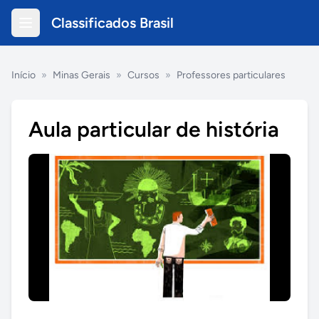
Classificados Brasil
Início
»
Minas Gerais
»
Cursos
»
Professores particulares
Aula particular de história