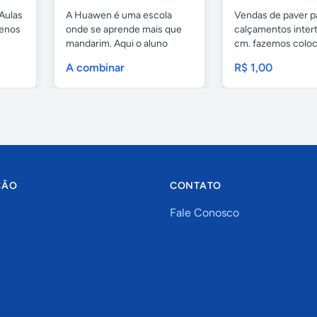
Aulas
A Huawen é uma escola
Vendas de paver p
uenos
onde se aprende mais que
calçamentos inter
mandarim. Aqui o aluno
cm. fazemos colo
tem...
com...
A combinar
R$ 1,00
ÇÃO
CONTATO
Fale Conosco