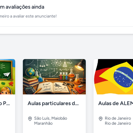
m avaliações ainda
meiro a avaliar este anunciante!
Acompanhamento Pedagógico
Aulas particulares de matemática, física e química 25 reais
São Luís
,
Maiobão
Rio de Janeiro
Maranhão
Rio de Janeiro