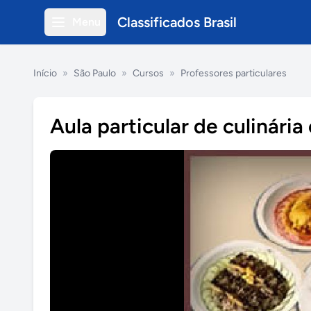
Classificados Brasil
Menu
Início
»
São Paulo
»
Cursos
»
Professores particulares
Aula particular de culinária