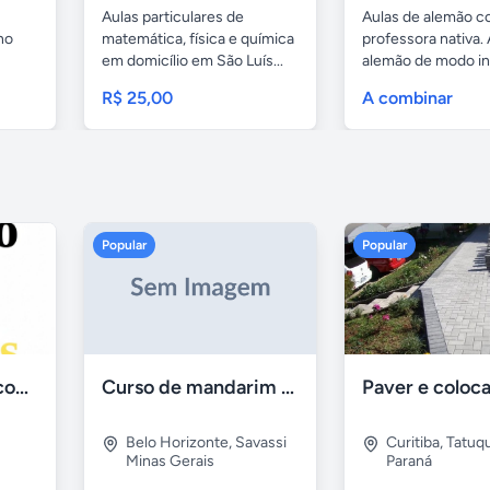
Aulas particulares de
Aulas de alemão 
no
matemática, física e química
professora nativa.
em domicílio em São Luís...
alemão de modo in
e...
R$ 25,00
A combinar
Popular
Popular
Aulas de Alemão com Professor Nativo
Curso de mandarim em belo horizonte
Belo Horizonte
,
Savassi
Curitiba
,
Tatuq
Minas Gerais
Paraná