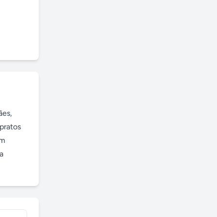
es, 
pratos 
m 
 