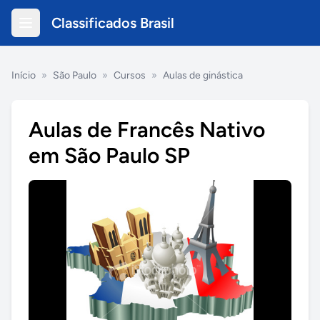
Classificados Brasil
Início
»
São Paulo
»
Cursos
»
Aulas de ginástica
Aulas de Francês Nativo
em São Paulo SP