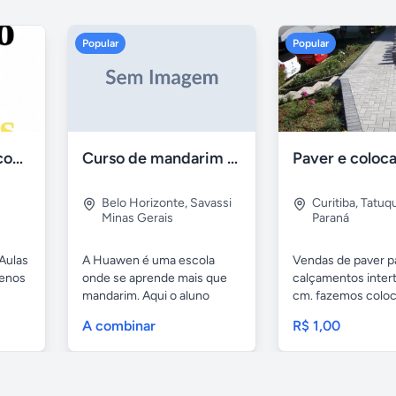
Popular
Popular
Aulas de Alemão com Professor Nativo
Curso de mandarim em belo horizonte
Belo Horizonte
,
Savassi
Curitiba
,
Tatuq
Minas Gerais
Paraná
Aulas
A Huawen é uma escola
Vendas de paver p
uenos
onde se aprende mais que
calçamentos inter
mandarim. Aqui o aluno
cm. fazemos colo
tem...
com...
A combinar
R$ 1,00