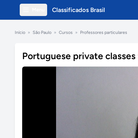
Classificados Brasil
Menu
Início
»
São Paulo
»
Cursos
»
Professores particulares
Portuguese private classes 