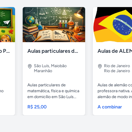
Acompanhamento Pedagógico
Aulas particulares de matemática, física e química 25 reais
São Luís
,
Maiobão
Rio de Janeiro
Maranhão
Rio de Janeiro
Aulas particulares de
Aulas de alemão 
no
matemática, física e química
professora nativa.
em domicílio em São Luís...
alemão de modo in
e...
R$ 25,00
A combinar