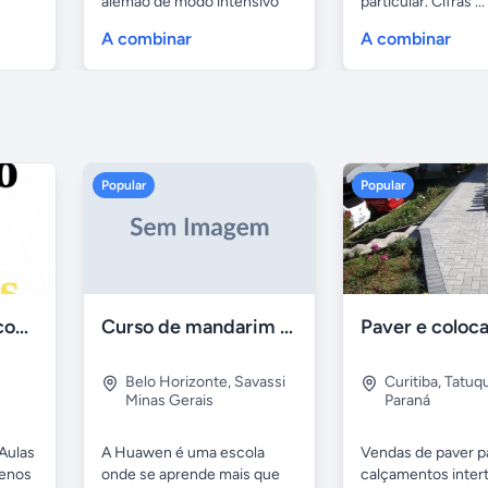
alemão de modo intensivo
particular. Cifras ...
e...
A combinar
A combinar
Popular
Popular
Aulas de Alemão com Professor Nativo
Curso de mandarim em belo horizonte
Belo Horizonte
,
Savassi
Curitiba
,
Tatuq
Minas Gerais
Paraná
Aulas
A Huawen é uma escola
Vendas de paver p
uenos
onde se aprende mais que
calçamentos inter