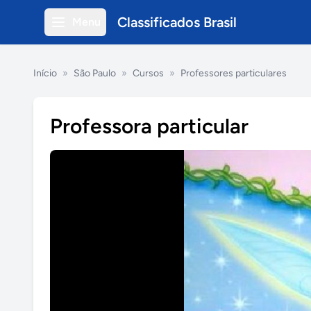
Classificados Brasil
Menu
Início
»
São Paulo
»
Cursos
»
Professores particulares
Professora particular